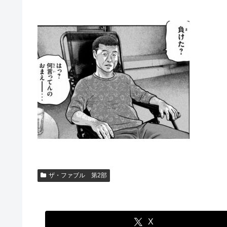
ザ・ファブル 第2部
X