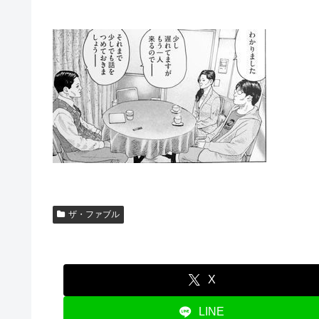
ザ・ファブル
X
LINE