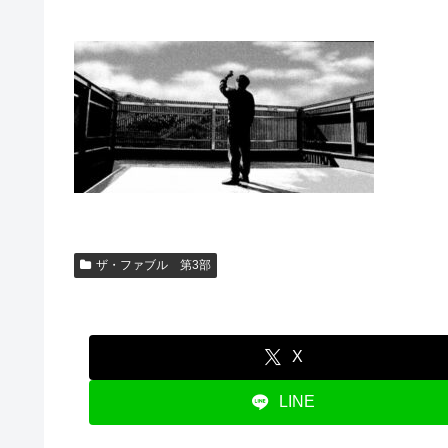
ザ・ファブル 第3部
X
LINE