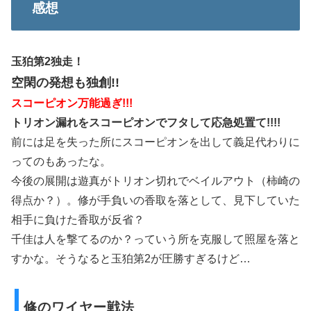
感想
玉狛第2独走！
空閑の発想も独創!!
スコーピオン万能過ぎ!!!
トリオン漏れをスコーピオンでフタして応急処置て!!!!
前には足を失った所にスコーピオンを出して義足代わりに
ってのもあったな。
今後の展開は遊真がトリオン切れでベイルアウト（柿崎の
得点か？）。修が手負いの香取を落として、見下していた
相手に負けた香取が反省？
千佳は人を撃てるのか？っていう所を克服して照屋を落と
すかな。そうなると玉狛第2が圧勝すぎるけど…
修のワイヤー戦法