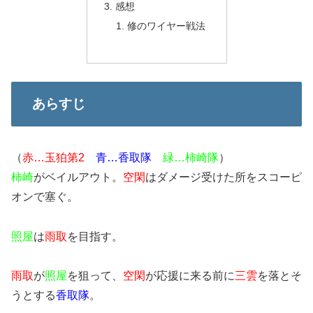
感想
修のワイヤー戦法
あらすじ
（
赤…玉狛第2
青…香取隊
緑…柿崎隊
）
柿崎
がベイルアウト。
空閑
はダメージ受けた所をスコーピ
オンで塞ぐ。
照屋
は
雨取
を目指す。
雨取
が
照屋
を狙って、
空閑
が応援に来る前に
三雲
を落とそ
うとする
香取隊
。