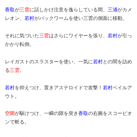
香取
が
三雲
に話しかけ注意を逸らしている間、
三浦
がカメ
レオン、
若村
がバックワームを使い三雲の側面に移動。
それに気づいた
三雲
はさらにワイヤーを張り、
若村
が引っ
かかり転倒。
レイガストのスラスターを使い、一気に
若村
との間を詰め
る
三雲
。
若村
を抑えつけ、置きアステロイドで攻撃！
若村
ベイルア
ウト。
空閑
が駆けつけ、一瞬の隙を突き
香取
の右腕をスコーピオ
ンで斬る。