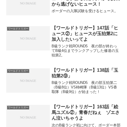
から逃げないヒュース！
ボーダーの入隊試験を受けるヒュース。
【ワールドトリガー】147話「ヒ
ワールドトリガー
ュース②」ヒュースが玉狛第2に
加入したいってよ
B級ランク戦ROUND5 夜の部が終わっ
てB級4位までランクアップした修達の玉
狛第2。
【ワールドトリガー】138話「玉
ワールドトリガー
狛第2⑨」
B級ランク戦ROUND5 夜の部玉狛第二
（B級8位）VS柿崎隊（B級13位）VS香
取隊（B級9位）が始まった！
【ワールドトリガー】163話「絵
ワールドトリガー
馬ユズル②」青春だねぇ ゾエさ
ん泣いちゃうよ
次のB級ランク戦に向けて、ボーダー本部