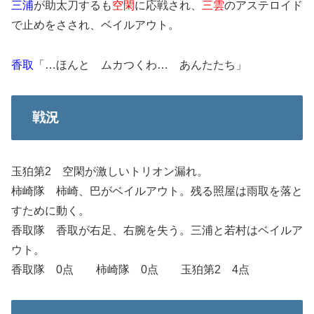
三浦
が助太刀するも
空閑
に応戦され、
三雲
のアステロイド
で止めをさされ、ベイルアウト。
香取
「…ほんと ムカつくわ… あんたたち」
戦況
玉狛第2 空閑が激しいトリオン漏れ。
柿崎隊 柿崎、巴がベイルアウト。残る照屋は雨取を落と
すために動く。
香取隊 香取が右足、右腕を失う。三浦と若村はベイルア
ウト。
香取隊 0点 柿崎隊 0点 玉狛第2 4点