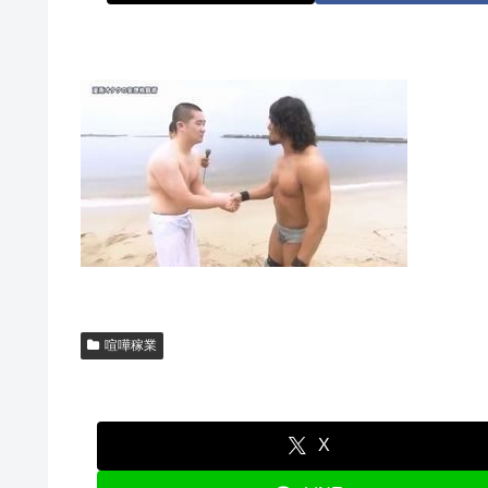
喧嘩稼業
X