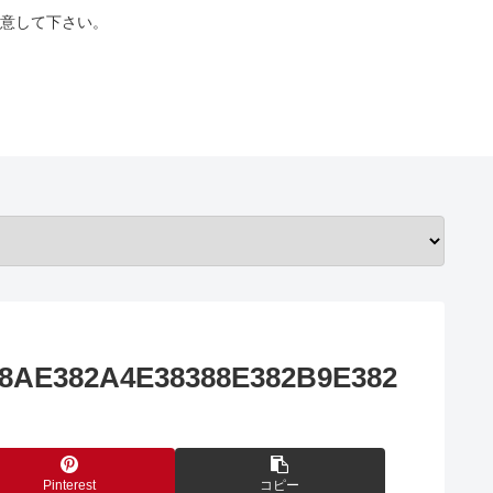
意して下さい。
8AE382A4E38388E382B9E382
Pinterest
コピー