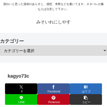
面白いと思った漫画のあらすじ、感想、考察などを書いてます。ネタバレが嫌
な人は注意して下さい。
みそいれにしやす
カテゴリー
kagyo73c
X
Facebook
はてブ
LINE
Pinterest
コピー