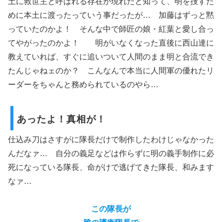
土に救世主と呼ばれる存在が現れたと知って、明を捜すた
めに本土に渡ったっていう事だったが… 加藤はずっと黙
っていたのかよ！ そんな中で師匠の娘・紅葉と愛し合っ
てやがったのかよ！ 明がいなくなった直後に西山達に
教えていれば、すぐに追いついて人間のまま明と合流でき
たんじゃねェのか？ こんなんで本当に人間軍の優れたリ
ーダーをちゃんと務められているのやら…
あったよ！真相が！
仕込み刀はさすがに隊長だけで制作したわけじゃなかった
んだなァ… 自分の義足などは作らずに明の義手制作に必
死になっている隊長、命がけで逃げてきた隊長、和みます
なァ…
この隊長が