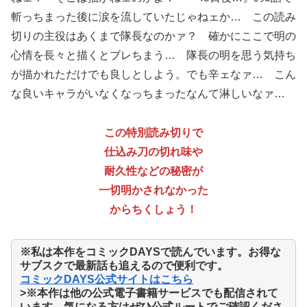
斬っちまった後に涙を流していたじゃねェか… この読み
切りの主役はあくまで隊長なのかァ？ 確かにここで明の
心情を長々と描くとブレちまう… 隊長の明を思う気持ち
が描かれただけでも良しとしよう。でも辛ェなァ… こん
な良いキャラがいなくなっちまったなんて淋しいなァ…
この特別読み切りで
仕込み刀の切れ味や
耐久性などの秘密が
一切明かされなかった
からちくしょう！
※私は本作をコミックDAYSで読んでいます。お得な
サブスクで最新話も追えるので便利です。
コミックDAYS公式サイトはこちら
>※本作は他の公式電子書籍サービスでも配信されて
います。気になる方はぜひ公式ルートでご確認くださ