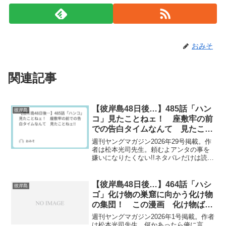
おみそ
関連記事
【彼岸島48日後…】485話「ハン
彼岸島
コ」見たことねェ！ 座敷牢の前
での告白タイムなんて 見たこと
ねェ!!
週刊ヤングマガジン2026年29号掲載。作
者は松本光司先生。頼むよアンタの事を
嫌いになりたくない!!ネタバレだけは読ま
ないでくれ!!
【彼岸島48日後…】464話「ハシ
彼岸島
ゴ」化け物の巣窟に向かう化け物
の集団！ この漫画 化け物ばか
り出てきやがるぞ!!
週刊ヤングマガジン2026年1号掲載。作者
は松本光司先生。何かあったら俺に言