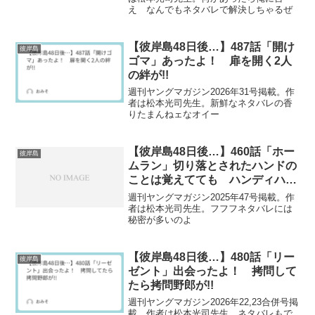
え なんでもネタバレで解決しちゃるぜ
【彼岸島48日後…】487話「開け
彼岸島
ゴマ」あったよ！ 扉を開く2人
の絆が!!
週刊ヤングマガジン2026年31号掲載。作
者は松本光司先生。新鮮なネタバレの香
りたまんねェなオイー
【彼岸島48日後…】460話「ホー
彼岸島
ムラン」切り落とされたハンドの
ことは覚えてても ハンディハン
ディのことは忘れてやがる！
週刊ヤングマガジン2025年47号掲載。作
者は松本光司先生。フフフネタバレには
秘密が多いのよ
【彼岸島48日後…】480話「リー
彼岸島
ゼント」出会ったよ！ 拷問して
たら拷問野郎が!!
週刊ヤングマガジン2026年22,23合併号掲
載。作者は松本光司先生。ネタバレもで