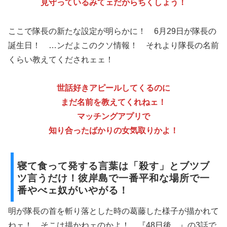
見守っているみてェだからちくしょう！
ここで隊長の新たな設定が明らかに！ 6月29日が隊長の
誕生日！ …ンだよこのクソ情報！ それより隊長の名前
くらい教えてくだされェェ！
世話好きアピールしてくるのに
まだ名前を教えてくれねェ！
マッチングアプリで
知り合ったばかりの女気取りかよ！
寝て食って発する言葉は「殺す」とブツブ
ツ言うだけ！彼岸島で一番平和な場所で一
番やべェ奴がいやがる！
明が隊長の首を斬り落とした時の葛藤した様子が描かれて
ねェ！ そこは描かねェのかよ！ 『48日後…』の3話で