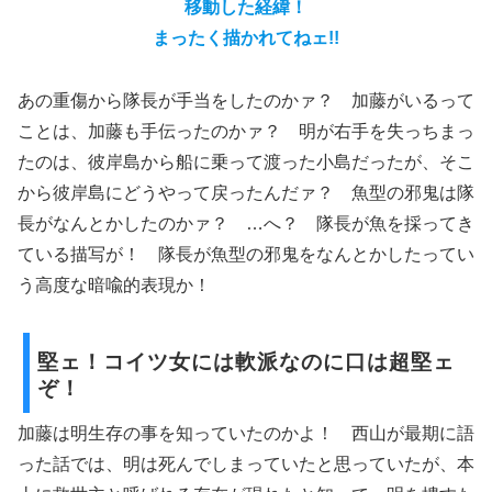
移動した経緯！
まったく描かれてねェ!!
あの重傷から隊長が手当をしたのかァ？ 加藤がいるって
ことは、加藤も手伝ったのかァ？ 明が右手を失っちまっ
たのは、彼岸島から船に乗って渡った小島だったが、そこ
から彼岸島にどうやって戻ったんだァ？ 魚型の邪鬼は隊
長がなんとかしたのかァ？ …へ？ 隊長が魚を採ってき
ている描写が！ 隊長が魚型の邪鬼をなんとかしたってい
う高度な暗喩的表現か！
堅ェ！コイツ女には軟派なのに口は超堅ェ
ぞ！
加藤は明生存の事を知っていたのかよ！ 西山が最期に語
った話では、明は死んでしまっていたと思っていたが、本