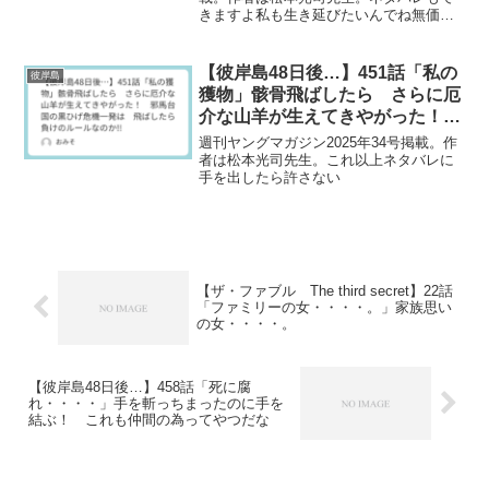
きますよ私も生き延びたいんでね無価値
な自分に価値をつけようと必死なんです
【彼岸島48日後…】451話「私の
彼岸島
獲物」骸骨飛ばしたら さらに厄
介な山羊が生えてきやがった！
邪馬台国の黒ひげ危機一発は 飛
週刊ヤングマガジン2025年34号掲載。作
ばしたら負けのルールなのか!!
者は松本光司先生。これ以上ネタバレに
手を出したら許さない
【ザ・ファブル The third secret】22話
「ファミリーの女・・・・。」家族思い
の女・・・・。
【彼岸島48日後…】458話「死に腐
れ・・・・」手を斬っちまったのに手を
結ぶ！ これも仲間の為ってやつだな