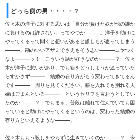
どっち側の男・・・・？
佐々木の洋子に対する思いは「自分が負けた奴が他の誰か
に負けるのは許さない」ってやつか―――。洋子を助けに
やってくるって聞くと想いがあると誰しもが思ってしまう
―――。勘のいいアザミでさえもそう思い―――ニヤつく
なよ―――ッ！ こういう話が好きなのか―――？ 佐々
木が洋子に想いがあり、でも籍をどうしようか迷っていた
らすかさず―――「結婚の在り方がもう変わってきてるん
です――― 周りを見てください。籍を入れても別れる夫
婦はごまんといる―――」というセリフを言おうとしてい
たのか―――？ でもまぁ、普段は離れて住んでいても困
っていると助けにやってくるというのは、変わった結婚の
存り方といえるような―――。
佐々木ももう殺しをやらずに生きていくのか―――？ 今