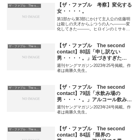
【ザ・ファブル 考察】変化する
ザ・ファブル The second contact
女・・・・。
第1部から第3部にかけて主人公の佐藤明
は殺しの天才からふつうの人へ―――変
化してきた―――。ヒロインのミサキも
佐藤と関わることで変わってきて
―――・・・・
【ザ・ファブル The second
ザ・ファブル The second contact
contact】80話「申し訳ない
男・・・・。」近づきすぎた
男・・・・。
週刊ヤングマガジン2023年25号掲載。作
者は南勝久先生。
【ザ・ファブル The second
ザ・ファブル The second contact
contact】79話「水飲み場の
男・・・・。」アルコール飲みの
場合じゃない女・・・・。
週刊ヤングマガジン2023年24号掲載。作
者は南勝久先生。
【ザ・ファブル The second
ザ・ファブル The second contact
contact】84話「限界の