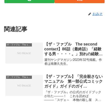
おみそ
関連記事
【ザ・ファブル The second
ザ・ファブル The second contact
contact】86話（最終話）「経験
する男・・・・。」別れの経験か
ら生まれた思考―――その思考か
週刊ヤングマガジン2023年32号掲載。作
ら生まれる行動・・・・。
者は南勝久先生。
【ザ・ファブル】「完全殺さない
ザ・ファブル The second contact
マニュアル 第一部公式コミック
ガイド」ガイドのガイ
ド・・・・。
『ザ・ファブル』の公式のガイドブック
が出た―――！ これを読めば
―――「スゲェ～ 本物の殺し屋 スゲ
ェ～!!」となるのも間違いなし―――！