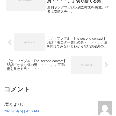
男・・・・。」切り捨てる男、チ
ャンスを与える男・・・・。
週刊ヤングマガジン2023年30号掲載。作
者は南勝久先生。
【ザ・ファブル The second contact】
81話「モニター越しの男・・・・。」蓋
を開けてみないとわからない想定外の
事・・・・。
【ザ・ファブル The second contact】
83話「かすり傷の男・・・・。」正直に
傷を見せる男・・・・。
コメント
匿名
より:
2023年6月5日 4:16 AM