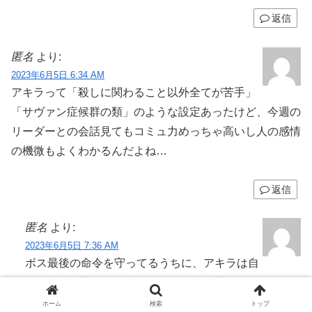
返信
匿名
より:
2023年6月5日 6:34 AM
アキラって「殺しに関わること以外全てが苦手」
「サヴァン症候群の類」のような設定あったけど、今週の
リーダーとの会話見てもコミュ力めっちゃ高いし人の感情
の機微もよくわかるんだよね…
返信
匿名
より:
2023年6月5日 7:36 AM
ボス最後の命令を守ってるうちに、アキラは自
分の感情の変化に敏感になり、他者に対しても──とい
う事なのですかね。
ホーム
検索
トップ