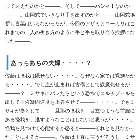
って迎えたのかと―――。そして―――
パシィ！
なのか
―――。山岡式でいきなり手を出すのかと―――山岡式挨
拶も言葉はいらなかったが、今回のアザミとユーカリはこ
れまでの二人の生き方のように手と手を取り合う挨拶にな
った―――。
あっちあちの夫婦・・・・？
佐藤は怪我は隠せない・・・・。なぜなら家では裸族だか
ら・・・・。でも血が止まれば古傷として誤魔化せるか
―――？ ミサキにバレたらという恐怖でコルチゾールを
出して血液凝固速度を上昇させて―――・・・・。でもミ
サキが妻として―――旦那の怪我を、目立つような前腕に
ある怪我を、逃すようなことはしないと思うが・・・・。
怪我を見つけて心配するか怒るか―――それとも見なかっ
たことにするか―――。佐藤は正直に言うだろうし、ミサ