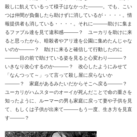
殺しに飢えているって様子はなかった―――。でも、こい
つは仲間が負傷したら助けずに消しているが・・・・。情
報提供者も消している・・・・。それに―――助けに集ま
るファブル達を見て違和感―――？ ユーカリを助けに来
ると思ったから、暗殺者やアリ達を公園に集めたんじゃな
いのか―――？ 助けに来ると確信して行動したのに
―――目の前で助けている姿を見ると心変わり―――？
いきなり改心するのか―――？ 改心したようにみせて
「なんつって～」って言って殺し屋に戻らないか
―――？ 家庭があるみたいだからそこへ戻る―――？
ユーカリがハムスターのオーイが死んだことで命の重さを
知ったように、ルーマーの男も家庭に戻って妻や子供を見
て、もしくは子供が出来て―――もう一度、生き方を見直
す―――？