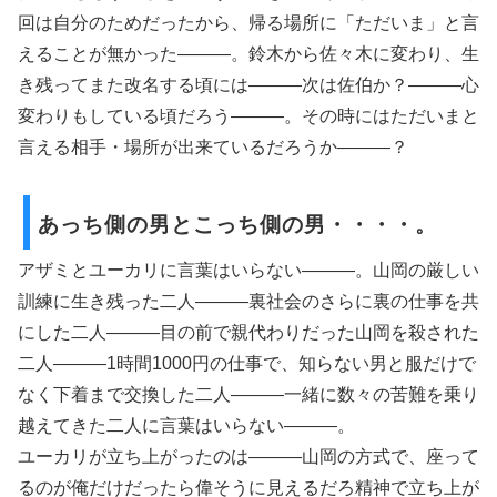
回は自分のためだったから、帰る場所に「ただいま」と言
えることが無かった―――。鈴木から佐々木に変わり、生
き残ってまた改名する頃には―――次は佐伯か？―――心
変わりもしている頃だろう―――。その時にはただいまと
言える相手・場所が出来ているだろうか―――？
あっち側の男とこっち側の男・・・・。
アザミとユーカリに言葉はいらない―――。山岡の厳しい
訓練に生き残った二人―――裏社会のさらに裏の仕事を共
にした二人―――目の前で親代わりだった山岡を殺された
二人―――1時間1000円の仕事で、知らない男と服だけで
なく下着まで交換した二人―――一緒に数々の苦難を乗り
越えてきた二人に言葉はいらない―――。
ユーカリが立ち上がったのは―――山岡の方式で、座って
るのが俺だけだったら偉そうに見えるだろ精神で立ち上が