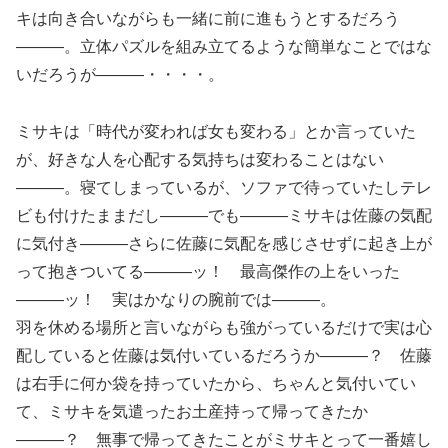
キは向き合いながらも一緒に前に進もうとするだろう
―――。立体パズルを組み立てるような簡単なことではな
いだろうが―――・・・・。
ミサキは「時代が変われば女も変わる」とか言っていた
が、好きな人を心配する気持ちは変わることはない
―――。寝てしまっているが、ソファで待っていたしテレ
ビも付けたままだし―――でも―――ミサキは佐藤の気配
に気付き―――さらに佐藤に気配を感じさせずに起き上が
って抱きついてる―――ッ！ 最高傑作の上をいった
―――ッ！ 実はかなりの腕前では―――。
羽を休める場所と言いながらも強がっているだけで実は心
配していると佐藤は気付いているだろうか―――？ 佐藤
は右手に何か袋を持っていたから、ちゃんと気付いてい
て、ミサキを気遣ったお土産持って帰ってきたか
―――？ 無事で帰ってきたことがミサキとって一番嬉し